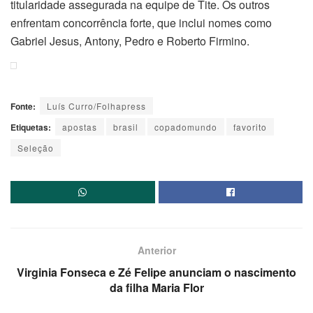
titularidade assegurada na equipe de Tite. Os outros
enfrentam concorrência forte, que inclui nomes como
Gabriel Jesus, Antony, Pedro e Roberto Firmino.
Fonte:
Luís Curro/Folhapress
Etiquetas:
apostas
brasil
copadomundo
favorito
Seleção
Anterior
Virginia Fonseca e Zé Felipe anunciam o nascimento
da filha Maria Flor