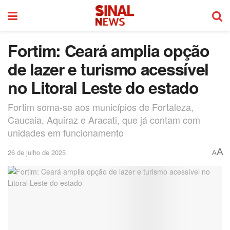
Fortim: Ceará amplia opção
de lazer e turismo acessível
no Litoral Leste do estado
Fortim soma-se aos municípios de Fortaleza,
Caucaia, Aquiraz e Aracati, que já contam com
unidades em funcionamento
A
26 de julho de 2025
A