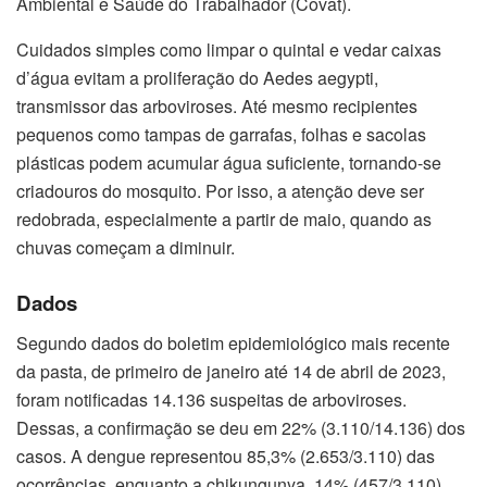
Ambiental e Saúde do Trabalhador (Covat).
Cuidados simples como limpar o quintal e vedar caixas
d’água evitam a proliferação do Aedes aegypti,
transmissor das arboviroses. Até mesmo recipientes
pequenos como tampas de garrafas, folhas e sacolas
plásticas podem acumular água suficiente, tornando-se
criadouros do mosquito. Por isso, a atenção deve ser
redobrada, especialmente a partir de maio, quando as
chuvas começam a diminuir.
Dados
Segundo dados do boletim epidemiológico mais recente
da pasta, de primeiro de janeiro até 14 de abril de 2023,
foram notificadas 14.136 suspeitas de arboviroses.
Dessas, a confirmação se deu em 22% (3.110/14.136) dos
casos. A dengue representou 85,3% (2.653/3.110) das
ocorrências, enquanto a chikungunya, 14% (457/3.110).