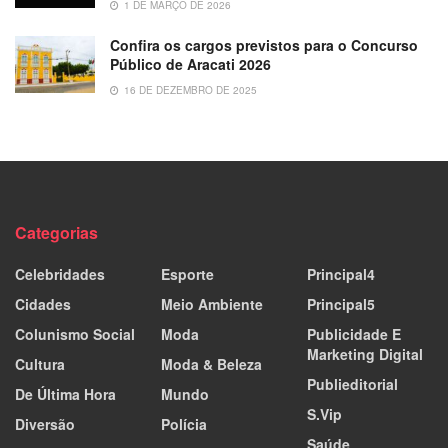
1 DE MARÇO DE 2026
Confira os cargos previstos para o Concurso
Público de Aracati 2026
16 DE DEZEMBRO DE 2025
Categorias
Celebridades
Esporte
Principal4
Cidades
Meio Ambiente
Principal5
Colunismo Social
Moda
Publicidade E
Marketing Digital
Cultura
Moda & Beleza
Publieditorial
De Última Hora
Mundo
S.Vip
Diversão
Polícia
Saúde