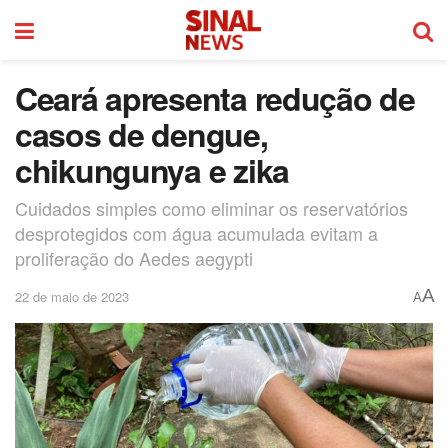
Ceará apresenta redução de
casos de dengue,
chikungunya e zika
Cuidados simples como eliminar os reservatórios
desprotegidos com água acumulada evitam a
proliferação do Aedes aegypti
A
22 de maio de 2023
A