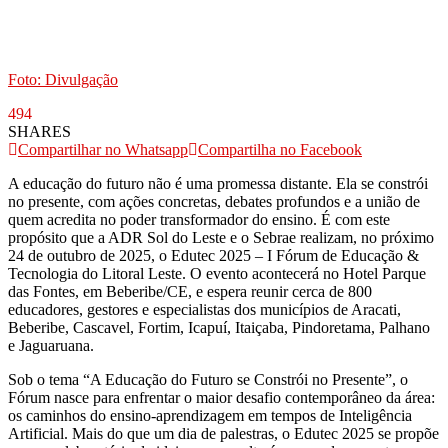
Foto: Divulgação
494
SHARES
Compartilhar no Whatsapp
Compartilha no Facebook
A educação do futuro não é uma promessa distante. Ela se constrói
no presente, com ações concretas, debates profundos e a união de
quem acredita no poder transformador do ensino. É com este
propósito que a ADR Sol do Leste e o Sebrae realizam, no próximo
24 de outubro de 2025, o Edutec 2025 – I Fórum de Educação &
Tecnologia do Litoral Leste. O evento acontecerá no Hotel Parque
das Fontes, em Beberibe/CE, e espera reunir cerca de 800
educadores, gestores e especialistas dos municípios de Aracati,
Beberibe, Cascavel, Fortim, Icapuí, Itaiçaba, Pindoretama, Palhano
e Jaguaruana.
Sob o tema “A Educação do Futuro se Constrói no Presente”, o
Fórum nasce para enfrentar o maior desafio contemporâneo da área:
os caminhos do ensino-aprendizagem em tempos de Inteligência
Artificial. Mais do que um dia de palestras, o Edutec 2025 se propõe