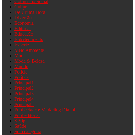
Colunismo Social
Cultura
De Última Hora
Diversão
Economia
Editorial
Educação
Entretenimento
Esporte
Meio Ambiente
Moda
Moda & Beleza
Mundo
Polícia
Política
Principal1
Principal2
Principal3
Principal4
Principal5
Publicidade e Marketing Digital
Publieditorial
S.Vip
Saúde
Sem categoria