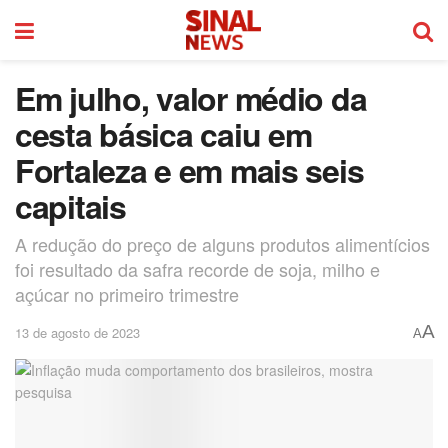
Em julho, valor médio da
cesta básica caiu em
Fortaleza e em mais seis
capitais
A redução do preço de alguns produtos alimentícios
foi resultado da safra recorde de soja, milho e
açúcar no primeiro trimestre
A
13 de agosto de 2023
A