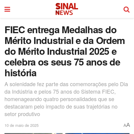
FIEC entrega Medalhas do
Mérito Industrial e da Ordem
do Mérito Industrial 2025 e
celebra os seus 75 anos de
história
A solenidade fez parte das comemorações pelo Dia
da Indústria e pelos 75 anos do Sistema FIEC,
homenageando quatro personalidades que se
destacaram pelo impacto de suas trajetórias no
setor produtivo
A
10 de maio de 2025
A