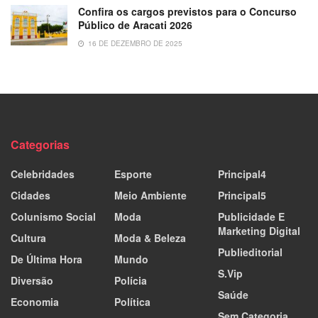
Confira os cargos previstos para o Concurso
Público de Aracati 2026
16 DE DEZEMBRO DE 2025
Categorias
Celebridades
Esporte
Principal4
Cidades
Meio Ambiente
Principal5
Colunismo Social
Moda
Publicidade E
Marketing Digital
Cultura
Moda & Beleza
Publieditorial
De Última Hora
Mundo
S.Vip
Diversão
Polícia
Saúde
Economia
Política
Sem Categoria