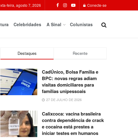
xta-feira, agosto 7, 2026
Conecte-se
tura
Celebridades
A Sinal
Colunistas
Destaques
Recente
CadÚnico, Bolsa Família e
BPC: novas regras adiam
visitas domiciliares para
famílias unipessoais
27 DE JULHO DE 2026
Calixcoca: vacina brasileira
contra dependência de crack
e cocaína está prestes a
iniciar testes em humanos