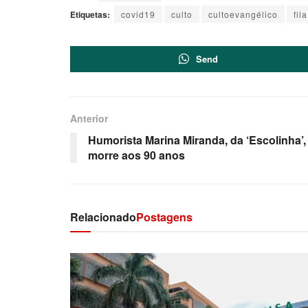
Etiquetas:
covid19
culto
cultoevangélico
fila
Send
Anterior
Humorista Marina Miranda, da ‘Escolinha’,
morre aos 90 anos
Relacionado
Postagens