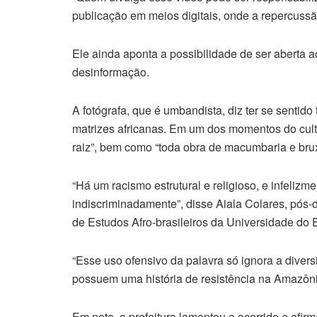
publicação em meios digitais, onde a repercussã
Ele ainda aponta a possibilidade de ser aberta 
desinformação.
A fotógrafa, que é umbandista, diz ter se sentido
matrizes africanas. Em um dos momentos do culto
raiz”, bem como “toda obra de macumbaria e brux
“Há um racismo estrutural e religioso, e infeliz
indiscriminadamente”, disse Aiala Colares, pós
de Estudos Afro-brasileiros da Universidade do 
“Esse uso ofensivo da palavra só ignora a divers
possuem uma história de resistência na Amazônia
Em nota, a prefeitura lamentou o ocorrido e afir