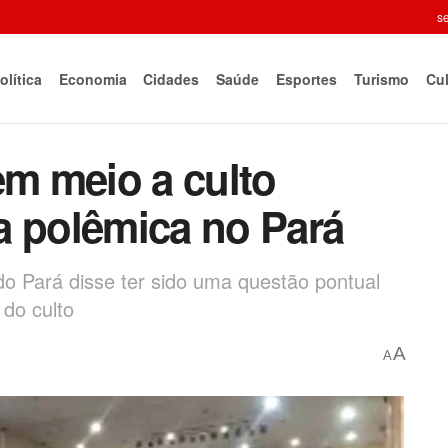
se
olítica
Economia
Cidades
Saúde
Esportes
Turismo
Cul
em meio a culto
a polêmica no Pará
do Pará disse ter sido uma questão pontual
do culto
A
A