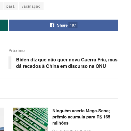
pará
vacinação
Share
197
Próximo
Biden diz que não quer nova Guerra Fria, mas
dá recados à China em discurso na ONU
Ninguém acerta Mega-Sena;
prêmio acumula para R$ 165
milhões
6 DE AGOSTO DE 2026