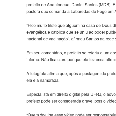
prefeito de Ananindeua, Daniel Santos (MDB). E
pastora que comanda a Labaredas de Fogo em 
“Fico muito triste que alguém na casa de Deus di
evangélica e católica que se uniu ao poder públ
nacional de vacinação”, afirmou Santos na rede s
Em seu comentário, o prefeito se referiu a um do
inferno. Não fica claro por que ela fez essa afirm
A fotógrafa afirma que, após a postagem do pref
ela e a namorada.
Especialista em direito digital pela UFRJ, o a
prefeito pode ser considerada grave, pois o víde
“Quem divulga esse vídeo pode ser responsabili