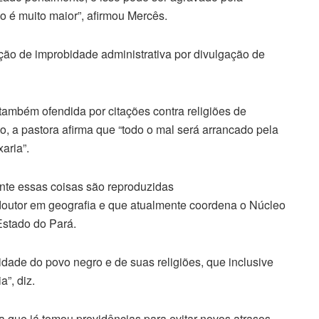
o é muito maior”, afirmou Mercês.
ação de improbidade administrativa por divulgação de
 também ofendida por citações contra religiões de
, a pastora afirma que “todo o mal será arrancado pela
aria”.
mente essas coisas são reproduzidas
-doutor em geografia e que atualmente coordena o Núcleo
Estado do Pará.
idade do povo negro e de suas religiões, que inclusive
”, diz.
ma que já tomou providências para evitar novos atrasos.