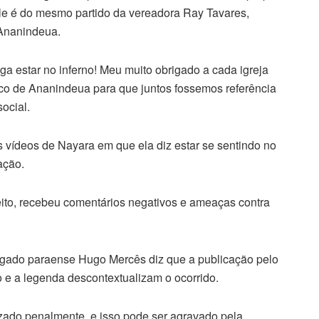
le é do mesmo partido da vereadora Ray Tavares,
Ananindeua.
ga estar no inferno! Meu muito obrigado a cada igreja
ico de Ananindeua para que juntos fossemos referência
ocial.
s vídeos de Nayara em que ela diz estar se sentindo no
ação.
eito, recebeu comentários negativos e ameaças contra
dvogado paraense Hugo Mercês diz que a publicação pelo
o e a legenda descontextualizam o ocorrido.
zado penalmente, e isso pode ser agravado pela