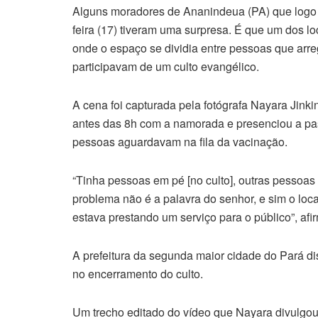
Alguns moradores de Ananindeua (PA) que logo p
feira (17) tiveram uma surpresa. É que um dos l
onde o espaço se dividia entre pessoas que arr
participavam de um culto evangélico.
A cena foi capturada pela fotógrafa Nayara Jink
antes das 8h com a namorada e presenciou a past
pessoas aguardavam na fila da vacinação.
“Tinha pessoas em pé [no culto], outras pessoas
problema não é a palavra do senhor, e sim o loc
estava prestando um serviço para o público”, af
A prefeitura da segunda maior cidade do Pará di
no encerramento do culto.
Um trecho editado do vídeo que Nayara divulgou 