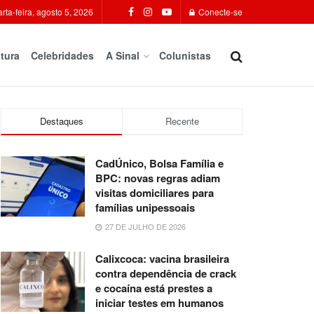
rta-feira, agosto 5, 2026
Conecte-se
tura
Celebridades
A Sinal
Colunistas
Destaques
Recente
CadÚnico, Bolsa Família e
BPC: novas regras adiam
visitas domiciliares para
famílias unipessoais
27 DE JULHO DE 2026
Calixcoca: vacina brasileira
contra dependência de crack
e cocaína está prestes a
iniciar testes em humanos