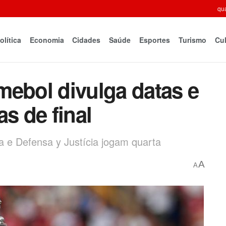
qua
olítica
Economia
Cidades
Saúde
Esportes
Turismo
Cul
mebol divulga datas e
s de final
 e Defensa y Justícia jogam quarta
A
A