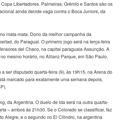
da Copa Libertadores. Palmeiras, Grêmio e Santos são os
rnacional ainda decide vaga contra o Boca Juniors, da
ar no mata-mata. Dono da melhor campanha da
bertad, do Paraguai. O primeiro jogo será na terça-feira
Defensores del Chaco, na capital paraguaia Assunção. A
), no mesmo horário, no Allianz Parque, em São Paulo.
a ser disputado quarta-feira (9), às 19h15, na Arena do
está marcado para exatamente uma semana depois,
P).
g, da Argentina. O duelo de ida será na outra quarta-
arta – ambos às 21h30. Se o Colorado se classificar, faz
to Alegre, e o segundo no El Cilindro, na argentina