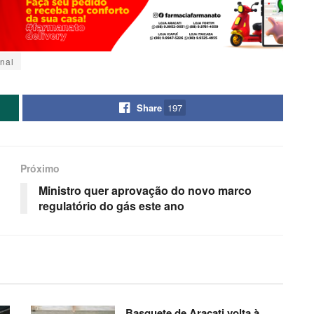
inal
Share
197
Próximo
Ministro quer aprovação do novo marco
regulatório do gás este ano
Basquete de Aracati volta à