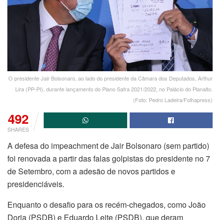
O presidente Jair Bolsonaro, ao lado do presidente da Câmara dos Deputados, Arthur
Lira (PP-PI), durante lançamento do Plano Safra 2021/2022, no Palácio do Planalto.
(Foto: Pedro Ladeira/Folhapress)
492
SHARES
A defesa do impeachment de Jair Bolsonaro (sem partido)
foi renovada a partir das falas golpistas do presidente no 7
de Setembro, com a adesão de novos partidos e
presidenciáveis.
Enquanto o desafio para os recém-chegados, como João
Doria (PSDB) e Eduardo Leite (PSDB), que deram