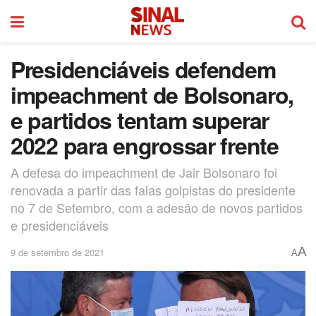
Presidenciáveis defendem
impeachment de Bolsonaro,
e partidos tentam superar
2022 para engrossar frente
A defesa do impeachment de Jair Bolsonaro foi
renovada a partir das falas golpistas do presidente
no 7 de Setembro, com a adesão de novos partidos
e presidenciáveis
A
9 de setembro de 2021
A