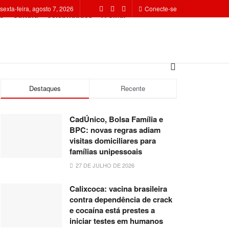
sexta-feira, agosto 7, 2026
Conecte-se
o
Cultura
Celebridades
A Sinal
Destaques
Recente
CadÚnico, Bolsa Família e
BPC: novas regras adiam
visitas domiciliares para
famílias unipessoais
27 DE JULHO DE 2026
Calixcoca: vacina brasileira
contra dependência de crack
e cocaína está prestes a
iniciar testes em humanos