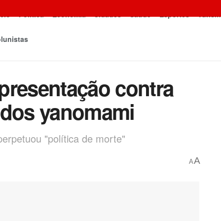
icio
Política
Economia
Cidades
Saúde
Esportes
Turism
lunistas
presentação contra
e dos yanomami
perpetuou "política de morte"
A
A