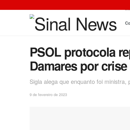
In
Co
PSOL protocola re
Damares por cris
Sigla alega que enquanto foi ministra, 
9 de fevereiro de 2023