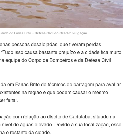
cidade de Farias Brito –
Defesa Civil do Ceará/divulgação
penas pessoas desalojadas, que tiveram perdas
 “Tudo isso causa bastante prejuízo e a cidade fica muito
ma equipe do Corpo de Bombeiros e da Defesa Civil
 em Farias Brito de técnicos de barragem para avaliar
 existentes na região e que podem causar o mesmo
r feita”.
ção com relação ao distrito de Cariutaba, situado na
om nível de águas elevado. Devido à sua localização, esse
ha o restante da cidade.