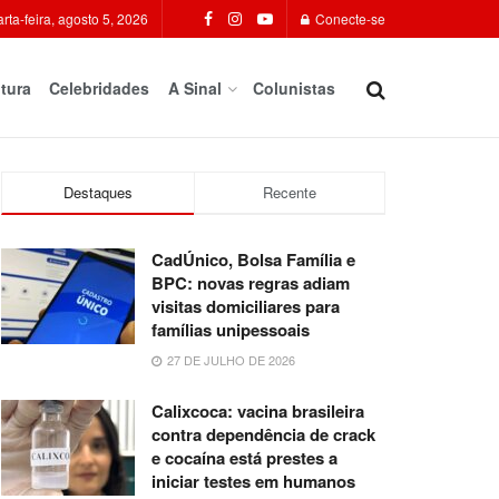
rta-feira, agosto 5, 2026
Conecte-se
tura
Celebridades
A Sinal
Colunistas
Destaques
Recente
CadÚnico, Bolsa Família e
BPC: novas regras adiam
visitas domiciliares para
famílias unipessoais
27 DE JULHO DE 2026
Calixcoca: vacina brasileira
contra dependência de crack
e cocaína está prestes a
iniciar testes em humanos