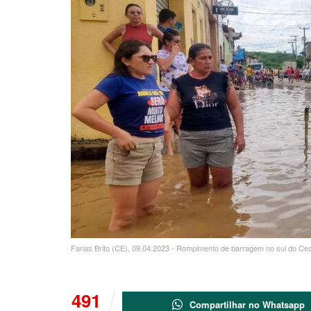
Farias Brito (CE), 09.04.2023 - Rompimento de barragem no sul do Ceará
491
Compartilhar no Whatsapp