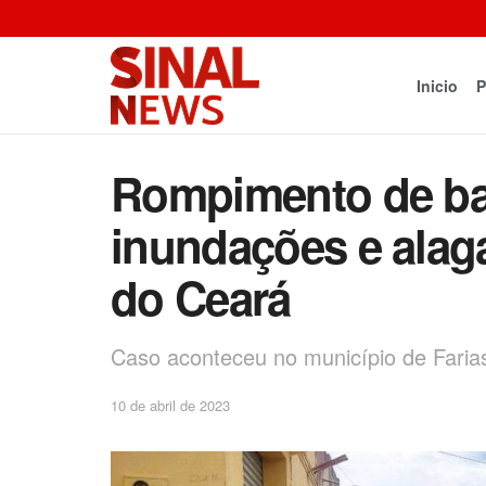
Inicio
P
Rompimento de ba
inundações e ala
do Ceará
Caso aconteceu no município de Farias
10 de abril de 2023