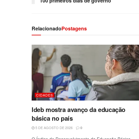
100 primeiros dias de governo
Relacionado
Postagens
CIDADES
Ideb mostra avanço da educação
básica no país
5 DE AGOSTO DE 2026
0
O Índice de Desenvolvimento da Educação Básica