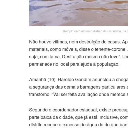
Rompimento afetou o distrito de Cariutaba, na 
Não houve vítimas, nem destruição de casas. A
materiais, como móveis, disse o tenente-coronel.
suja, com lama. Destruição mesmo não teve”. U
permanece no local para ajuda à população.
Amanhã (10), Haroldo Gondim anunciou a chegada
a segurança das demais barragens particulares
transtorno. “Vai ser feita avaliação onde merece se
Segundo o coordenador estadual, existe preocupa
parte baixa da cidade, que já está, inclusive, c
distrito recebe o excesso de água do rio que ban