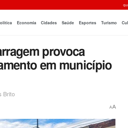
qua
olítica
Economia
Cidades
Saúde
Esportes
Turismo
Cul
rragem provoca
gamento em município
 Brito
A
A