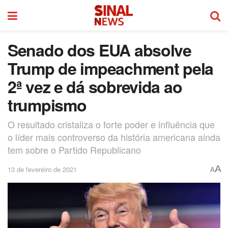
Senado dos EUA absolve
Trump de impeachment pela
2ª vez e dá sobrevida ao
trumpismo
O resultado cristaliza o forte poder e influência que
o líder mais controverso da história americana ainda
tem sobre o Partido Republicano
A
13 de fevereiro de 2021
A