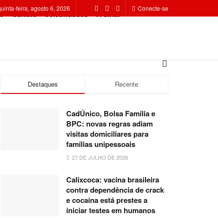
quinta-feira, agosto 6, 2026
Conecte-se
o
Cultura
Celebridades
A Sinal
Destaques
Recente
CadÚnico, Bolsa Família e
BPC: novas regras adiam
visitas domiciliares para
famílias unipessoais
27 DE JULHO DE 2026
Calixcoca: vacina brasileira
contra dependência de crack
e cocaína está prestes a
iniciar testes em humanos