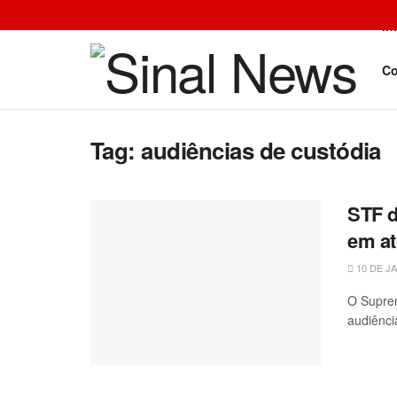
In
Co
Tag:
audiências de custódia
STF d
em at
10 DE J
O Suprem
audiênci