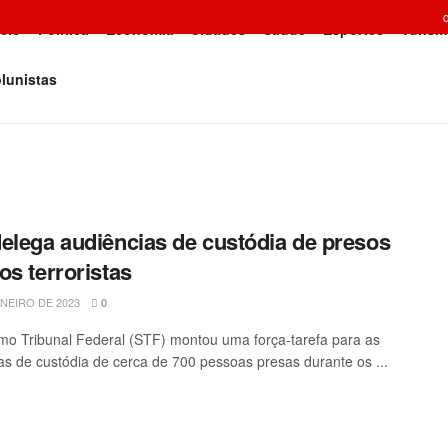
icio
Política
Economia
Cidades
Saúde
Esportes
Turism
lunistas
elega audiências de custódia de presos
os terroristas
ANEIRO DE 2023
0
o Tribunal Federal (STF) montou uma força-tarefa para as
as de custódia de cerca de 700 pessoas presas durante os ...