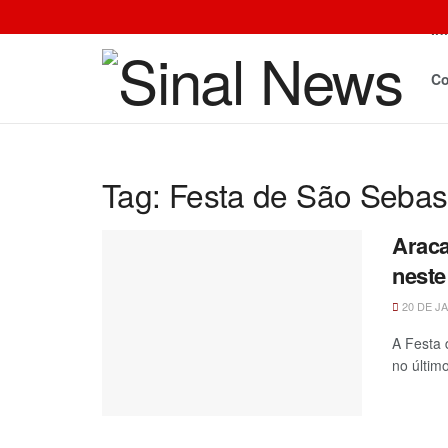
In
Co
Tag:
Festa de São Sebas
Araca
neste
20 DE J
A Festa 
no últim