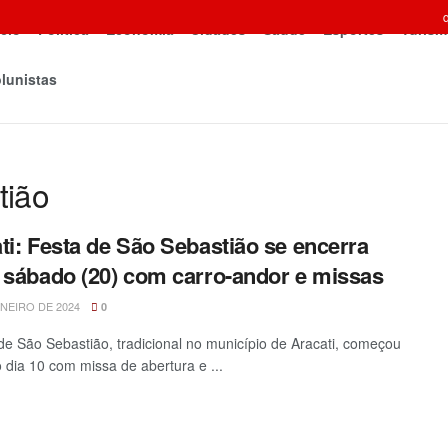
icio
Política
Economia
Cidades
Saúde
Esportes
Turism
lunistas
tião
ti: Festa de São Sebastião se encerra
 sábado (20) com carro-andor e missas
ANEIRO DE 2024
0
de São Sebastião, tradicional no município de Aracati, começou
o dia 10 com missa de abertura e ...