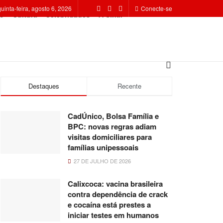
quinta-feira, agosto 6, 2026
Conecte-se
o
Cultura
Celebridades
A Sinal
Destaques
Recente
CadÚnico, Bolsa Família e
BPC: novas regras adiam
visitas domiciliares para
famílias unipessoais
27 DE JULHO DE 2026
Calixcoca: vacina brasileira
contra dependência de crack
e cocaína está prestes a
iniciar testes em humanos