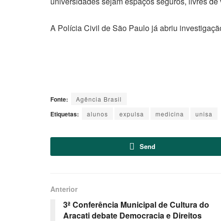
universidades sejam espaços seguros, livres de v
A Polícia Civil de São Paulo já abriu investigaçã
Fonte:
Agência Brasil
Etiquetas:
alunos
expulsa
medicina
unisa
Send
Anterior
3ª Conferência Municipal de Cultura do
Aracati debate Democracia e Direitos