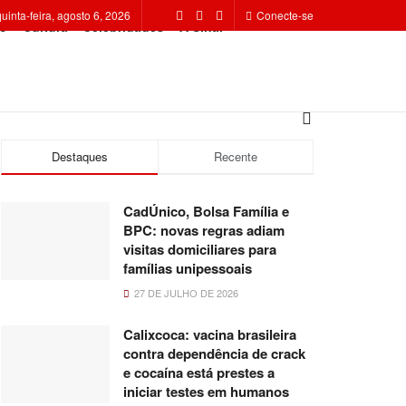
quinta-feira, agosto 6, 2026
Conecte-se
o
Cultura
Celebridades
A Sinal
Destaques
Recente
CadÚnico, Bolsa Família e
BPC: novas regras adiam
visitas domiciliares para
famílias unipessoais
27 DE JULHO DE 2026
Calixcoca: vacina brasileira
contra dependência de crack
e cocaína está prestes a
iniciar testes em humanos