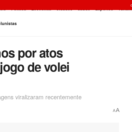
icio
Política
Economia
Cidades
Saúde
Esportes
Turism
lunistas
nos por atos
jogo de volei
magens viralizaram recentemente
A
A