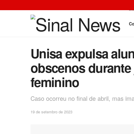
In
Co
Unisa expulsa alu
obscenos durante 
feminino
Caso ocorreu no final de abril, mas i
19 de setembro de 2023