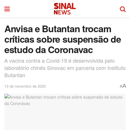
Anvisa e Butantan trocam
críticas sobre suspensão de
estudo da Coronavac
A vacina contra a Covid-19 é desenvolvida pelo
laboratório chinês Sinovac em parceria com Instituto
Butantan
A
13 de novembro de 2020
A