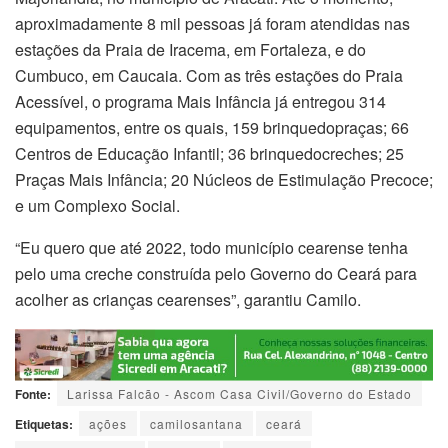
aproximadamente 8 mil pessoas já foram atendidas nas
estações da Praia de Iracema, em Fortaleza, e do
Cumbuco, em Caucaia. Com as três estações do Praia
Acessível, o programa Mais Infância já entregou 314
equipamentos, entre os quais, 159 brinquedopraças; 66
Centros de Educação Infantil; 36 brinquedocreches; 25
Praças Mais Infância; 20 Núcleos de Estimulação Precoce;
e um Complexo Social.
“Eu quero que até 2022, todo município cearense tenha
pelo uma creche construída pelo Governo do Ceará para
acolher as crianças cearenses”, garantiu Camilo.
Fonte:
Larissa Falcão - Ascom Casa Civil/Governo do Estado
Etiquetas:
ações
camilosantana
ceará