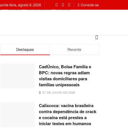
quinta-feira, agosto 6, 2026
Conecte-se
o
Cultura
Celebridades
A Sinal
Destaques
Recente
CadÚnico, Bolsa Família e
BPC: novas regras adiam
visitas domiciliares para
famílias unipessoais
27 DE JULHO DE 2026
Calixcoca: vacina brasileira
contra dependência de crack
e cocaína está prestes a
iniciar testes em humanos