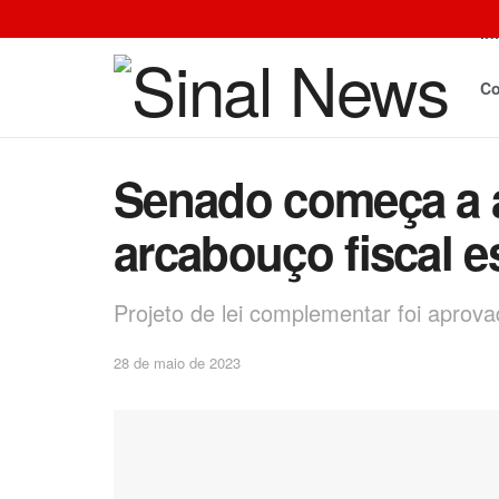
In
Co
Senado começa a a
arcabouço fiscal 
Projeto de lei complementar foi apr
28 de maio de 2023