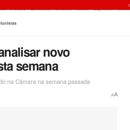
icio
Política
Economia
Cidades
Saúde
Esportes
Turism
lunistas
nalisar novo
esta semana
ovado na Câmara na semana passada
A
A