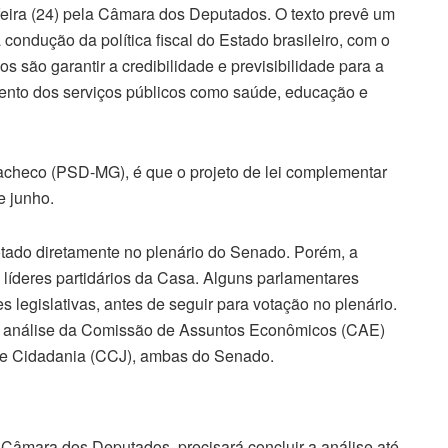
-feira (24) pela Câmara dos Deputados. O texto prevê um
condução da política fiscal do Estado brasileiro, com o
os são garantir a credibilidade e previsibilidade para a
ento dos serviços públicos como saúde, educação e
acheco (PSD-MG), é que o projeto de lei complementar
e junho.
otado diretamente no plenário do Senado. Porém, a
líderes partidários da Casa. Alguns parlamentares
 legislativas, antes de seguir para votação no plenário.
la análise da Comissão de Assuntos Econômicos (CAE)
a e Cidadania (CCJ), ambas do Senado.
Câmara dos Deputados, precisará concluir a análise até