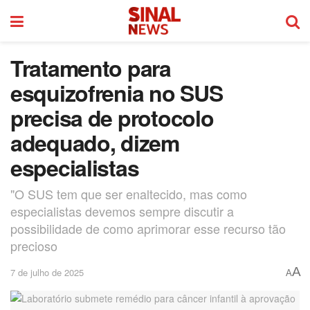
Tratamento para
esquizofrenia no SUS
precisa de protocolo
adequado, dizem
especialistas
"O SUS tem que ser enaltecido, mas como
especialistas devemos sempre discutir a
possibilidade de como aprimorar esse recurso tão
precioso
A
7 de julho de 2025
A