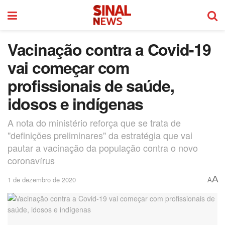
Vacinação contra a Covid-19
vai começar com
profissionais de saúde,
idosos e indígenas
A nota do ministério reforça que se trata de
"definições preliminares" da estratégia que vai
pautar a vacinação da população contra o novo
coronavírus
A
1 de dezembro de 2020
A